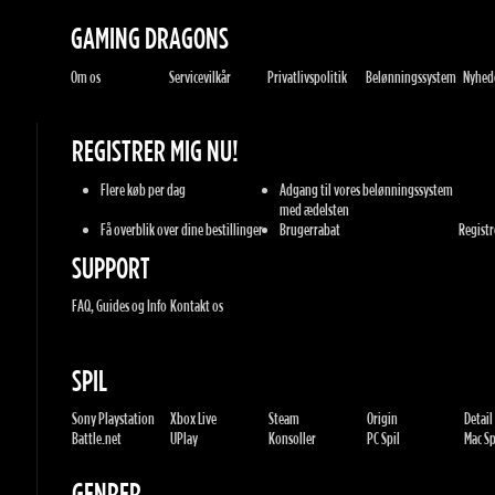
GAMING DRAGONS
Om os
Servicevilkår
Privatlivspolitik
Belønningssystem
Nyheder
REGISTRER MIG NU!
Flere køb per dag
Adgang til vores belønningssystem
med ædelsten
Få overblik over dine bestillinger
Brugerrabat
Registrer
SUPPORT
FAQ, Guides og Info
Kontakt os
SPIL
Sony Playstation
Xbox Live
Steam
Origin
Detail
Battle.net
UPlay
Konsoller
PC Spil
Mac Spil
GENRER
Action
Sport
Racing
Eventyr
MMORP