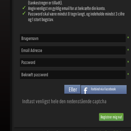
Angiv venligst en gyldig email for at bekræfte din konto.
Password skal være mindst 8 tegn langt, og indeholde mindst 3 cifre
og 1 stort bogstav.
Brugernavn
*
Email Adresse
*
Password
*
Bekræft password
*
Eller
Forbind via Facebook
Indtast venligst hele den nedenstående captcha
Ved at registrere, accepterer du vores
Privatlivspolitik
&
Brugerb