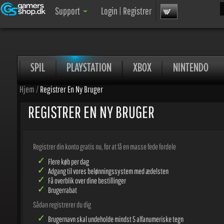
Søg
Support
Login
|
Registrer
SPIL
PLAYSTATION
XBOX
NINTENDO
Hjem
/
Registrer En Ny Bruger
REGISTRER EN NY BRUGER
Registrer din konto gratis nu, for at få en masse fede fordele
Flere køb per dag
Adgang til vores belønningssystem med ædelsten
Få overblik over dine bestillinger
Brugerrabat
Sådan registrerer du dig
Brugernavn skal undeholde mindst 5 alfanumeriske tegn
(tankestreger er tilladt).