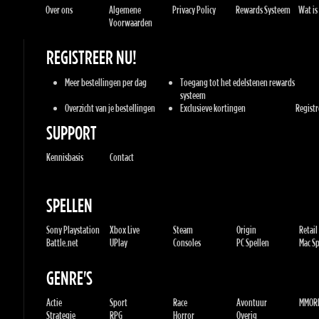
Meer bestellingen per dag
Toegang tot het edelstenen rewards
systeem
Overzicht van je bestellingen
Exclusieve kortingen
Registree
SUPPORT
Kennisbasis
Contact
SPELLEN
Sony Playstation
Xbox Live
Steam
Origin
Retail
Battle.net
UPlay
Consoles
PC Spellen
Mac Spe
GENRE'S
Actie
Sport
Race
Avontuur
MMORP
Strategie
RPG
Horror
Overig
U.G.K. GAMES LTD
No. Corporate: 515220267
Hilel-yafe, Kfar yona - IL