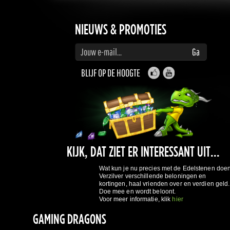
Voer je e-mailadres in om je te abonneren op updates en promoties
Ga
BLIJF OP DE HOOGTE
KIJK, DAT ZIET ER INTERESSANT UIT...
Wat kun je nu precies met de Edelstenen doen
Verzilver verschillende beloningen en
kortingen, haal vrienden over en verdien geld.
Doe mee en wordt beloont.
Voor meer informatie, klik
hier
GAMING DRAGONS
Over ons
Algemene
Privacy Policy
Rewards Systeem
Wat is 
Voorwaarden
REGISTREER NU!