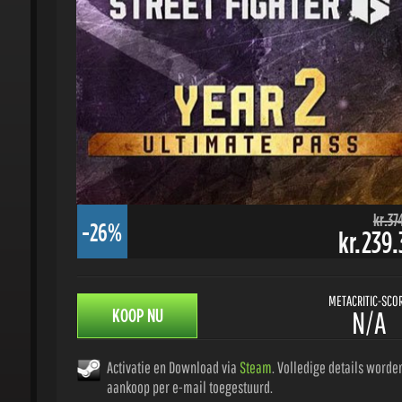
kr.374.
-26%
kr.239.3
METACRITIC-SCORE
KOOP NU
N/A
Activatie en Download via
Steam
. Volledige details worden 
aankoop per e-mail toegestuurd.