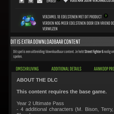
VERZAMEL 18
EDELSTENEN MET DIT PRODUCT
VERDIEN NOG MEER EDELSTENEN DOOR EEN VRIEND DOO
VERWIJZEN
DIT IS EXTRA DOWNLOADBAAR CONTENT
Dit spel is een uitbreiding/downloadbaar content. Je hebt
Street Fighter 6
nodig om d
spelen.
OMSCHRIJVING
ADDITIONAL DETAILS
AANKOOP PRO
ABOUT THE DLC
This content requires the base game.
Year 2 Ultimate Pass
- 4 additional characters (M. Bison, Terry, 
Elena)
- 4 additional characters' colors: Outfit 1 C