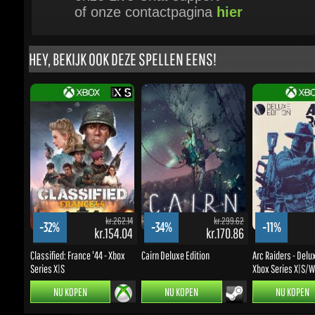
HEY, BEKIJK OOK DEZE SPELLEN EENS!
kr.262.14
kr.299.62
-32%
-34%
-11%
kr.154.04
kr.170.86
k
Classified: France '44 - Xbox
Cairn Deluxe Edition
Arc Raiders - Deluxe 
Series X|S
Xbox Series X|S/Wi
NU KOPEN
NU KOPEN
NU KOPEN
NIEUWS & PROMOTIES