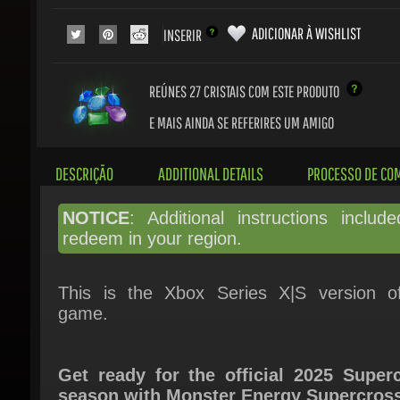
ADICIONAR À WISHLIST
INSERIR
REÚNES 27
CRISTAIS COM ESTE PRODUTO
E MAIS AINDA SE REFERIRES UM AMIGO
DESCRIÇÃO
ADDITIONAL DETAILS
PROCESSO DE COM
NOTICE
: Additional instructions include
redeem in your region.
This is the Xbox Series X|S version of
game.
Get ready for the official 2025 Superc
season with Monster Energy Supercross 
Experience the thrill of racing on n