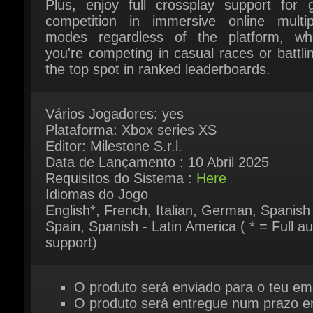
you're competing in casual races or battling
the top spot in ranked leaderboards.
Vários Jogadores: yes
Plataforma: Xbox series XS
Editor: Milestone S.r.l.
Data de Lançamento : 10 Abril 2025
Requisitos do Sistema :
Here
Idiomas do Jogo
English*, French, Italian, German, Spanish 
Spain, Spanish - Latin America ( * = Full aud
support)
O produto será enviado para o teu emai
O produto será entregue num prazo en
5 minutos a 2 horas (Em raras exceçõe
até 24 horas)
O produto será enviado após o pagam