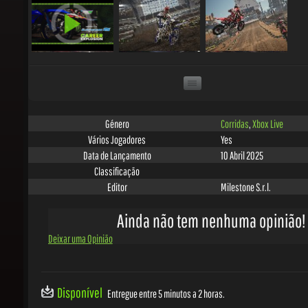
Corridas
,
Xbox Live
Género
Yes
Vários Jogadores
10 Abril 2025
Data de Lançamento
Classificação
Milestone S.r.l.
Editor
Ainda não tem nenhuma opinião!
Deixar uma Opinião
Disponível
Entregue entre 5 minutos a 2 horas.