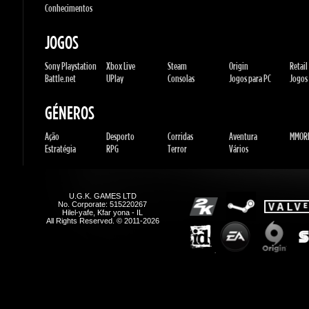
Sony Playstation
Xbox Live
Steam
Origin
Retail
Battle.net
UPlay
Consolas
Jogos para PC
Jogos p
GÉNEROS
Ação
Desporto
Corridas
Aventura
MMORP
Estratégia
RPG
Terror
Vários
U.G.K. GAMES LTD
No. Corporate: 515220267
Hilel-yafe, Kfar yona - IL
All Rights Reserved. © 2011-2026