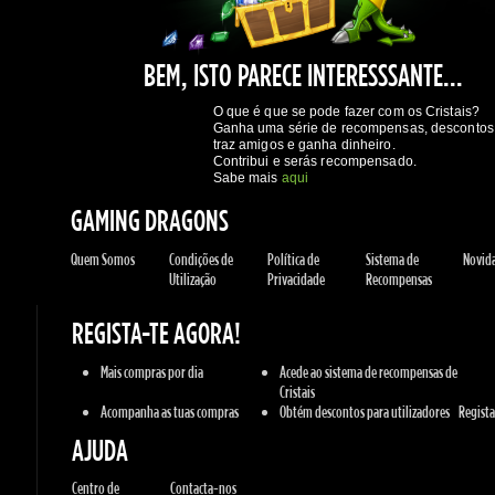
O que é que se pode fazer com os Cristais?
Ganha uma série de recompensas, descontos,
traz amigos e ganha dinheiro.
Contribui e serás recompensado.
Sabe mais
aqui
GAMING DRAGONS
Quem Somos
Condições de
Política de
Sistema de
Novidad
Utilização
Privacidade
Recompensas
REGISTA-TE AGORA!
Mais compras por dia
Acede ao sistema de recompensas de
Cristais
Acompanha as tuas compras
Obtém descontos para utilizadores
Regista-
AJUDA
Centro de
Contacta-nos
Conhecimentos
JOGOS