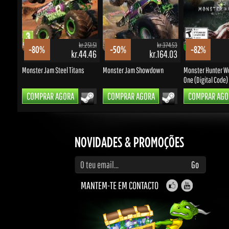
kr.251.51
kr.374.53
-80%
-50%
-82%
kr.44.46
kr.164.03
Monster Jam Steel Titans
Monster Jam Showdown
Monster Hunter Worl
One (Digital Code)
COMPRAR AGORA
COMPRAR AGORA
COMPRAR AGOR
NOVIDADES & PROMOÇÕES
Introduza o seu e-mail para receber atualizações e promoções
Go
MANTEM-TE EM CONTACTO
BEM, ISTO PARECE INTERESSSANTE...