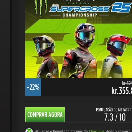
kr.524.
-22%
kr.355.8
PONTUAÇÃO DO METACRITIC
COMPRAR AGORA
7.3 / 10
Ativação e Download através do
Xbox Live
. Após a compra