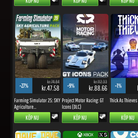
kr.74.84
kr.112.33
-27%
-9%
-1%
kr.47.58
kr.88.66
k
Farming Simulator 25: SKY
Project Motor Racing: GT
Thick As Thieves
Agriculture...
Icons (DLC)
KÖP NU
KÖP NU
KÖP NU