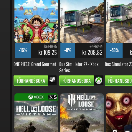
kr.149.75
kr.262.14
-16%
-8%
-38%
kr.109.25
kr.208.82
kr
ONE PIECE: Grand Gourmet
Bus Simulator 27 - Xbox
Bus Simulator 27
Series...
FÖRHANDSBOKA
FÖRHANDSBOKA
FÖRHANDSBOK