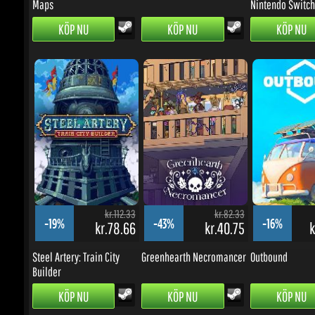
kr.112.33
kr.82.33
-19%
-43%
-16%
kr.78.66
kr.40.75
kr
Steel Artery: Train City
Greenhearth Necromancer
Outbound
Builder
KÖP NU
KÖP NU
KÖP NU