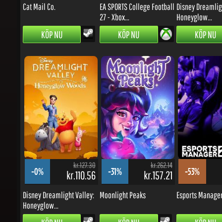
KÖP NU
KÖP NU
KÖP NU
kr.127.30
kr.262.14
-0%
-31%
-53%
kr.110.56
kr.157.21
k
Disney Dreamlight Valley:
Moonlight Peaks
Esports Manager 
Honeyglow...
KÖP NU
KÖP NU
KÖP NU