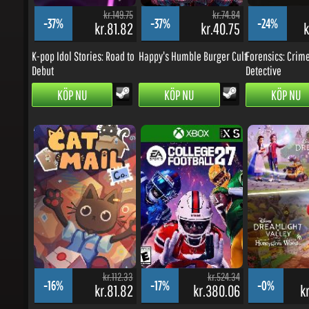
-37%
-37%
-24%
kr.81.82
kr.40.75
kr
K-pop Idol Stories: Road to
Happy's Humble Burger Cult
Forensics: Crime
Debut
Detective
KÖP NU
KÖP NU
KÖP NU
kr.112.33
kr.524.34
-16%
-17%
-0%
kr.81.82
kr.380.06
kr
Cat Mail Co.
EA SPORTS College Football
Disney Dreamlight
27 - Xbox...
Honeyglow...