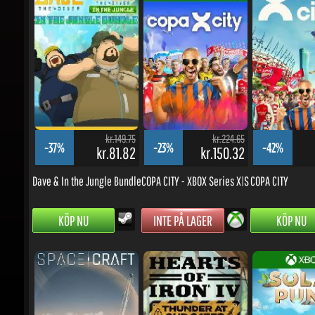
kr.149.75
kr.224.65
-37%
-23%
-42%
kr.81.82
kr.150.32
k
Dave & In the Jungle Bundle
COPA CITY - XBOX Series X|S
COPA CITY
KÖP NU
INTE PÅ LAGER
KÖP NU