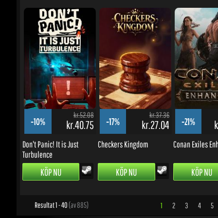
kr.52.08
kr.37.36
-10%
-17%
-21%
kr.40.75
kr.27.04
kr
Don't Panic! It is Just
Checkers Kingdom
Conan Exiles Enh
Turbulence
KÖP NU
KÖP NU
KÖP NU
Resultat 1 - 40
(av 885)
1
2
3
4
5
.
UPPDATERINGAR OCH KAMPANJER
Ange din e-postadress för att prenumerera på uppdateringar och kampanjer
Gå