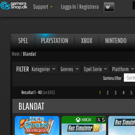
Sök
Support
Logga In
|
Registrera
SPEL
PLAYSTATION
XBOX
NINTENDO
Hem
/
Blandat
FILTER
Kategorier
Genres
Spel Serie
Plattform
Sortera Efter
Resultat 1 - 40
(av 885)
1
2
3
4
5
.
BLANDAT