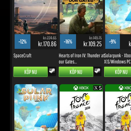
kr.224.65
kr.149.75
-12%
-16%
-9%
kr.170.86
kr.109.25
kr
SpaceCraft
Hearts of Iron IV: Thunder at
Solarpunk - Xbox 
our Gates...
X|S/Windows PC
KÖP NU
KÖP NU
KÖP NU
kr.172.26
kr.374.53