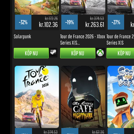
-32%
-19%
-27%
kr.102.36
kr.263.61
kr
Solarpunk
Tour de France 2026 - Xbox
Tour de France 20
Series X|S...
Series X|S
KÖP NU
KÖP NU
KÖP NU
kr.374.53
kr.67.36
-45%
-30%
-37%
kr.177.69
kr.40.75
k
Tour de France 2026
My Little Cafe Nightmare
Scale the Depths