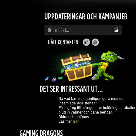
HÅLL KONTAKTEN
DET SER INTRESSANT UT...
Så vad kan du egentligen göra med din
insamlade ädelstenar?
Få tillgång till mängder av belöningar, rabatter,
bjud in vänner och tjäna pengar.
Bidra och belönas.
Läs mer
här
GAMING DRAGONS
Om Oss
Användarvillkor
Integritetspolicy
Belöningssystem
Vad är n
REGISTRERA DIG NU!