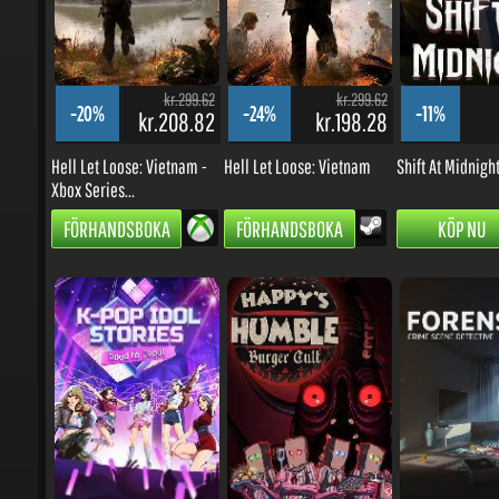
kr.299.62
kr.299.62
-20%
-24%
-11%
kr.208.82
kr.198.28
k
Hell Let Loose: Vietnam -
Hell Let Loose: Vietnam
Shift At Midnight
Xbox Series...
FÖRHANDSBOKA
FÖRHANDSBOKA
KÖP NU
kr.149.75
kr.74.84