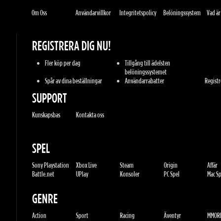
Fler köp per dag
Tillgång till ädelsten
belöningssystemet
Spår av dina beställningar
Användarrabatter
Registrer
SUPPORT
Kunskapsbas
Kontakta oss
SPEL
Sony Playstation
Xbox Live
Steam
Origin
Affär
Battle.net
UPlay
Konsoler
PC Spel
Mac Spe
GENRE
Action
Sport
Racing
Äventyr
MMORP
Strategi
RPG
Skräck
Blandat
U.G.K. GAMES LTD
No. Corporate: 515220267
Hilel-yafe, Kfar yona - IL
All Rights Reserved. © 2011-2026