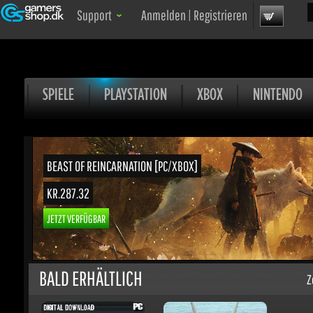
Uns
Support
Anmelden
|
Registrieren
SPIELE
PLAYSTATION
XBOX
NINTENDO
BEAST OF REINCARNATION [PC/XBOX]
KR.287.32
JETZT VERFÜGBAR
BALD ERHÄLTLICH
Zei