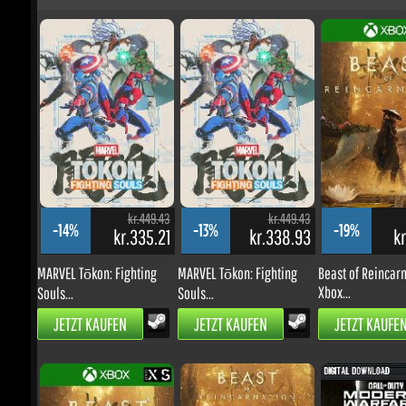
kr.449.43
kr.449.43
k
-14%
-13%
-19%
kr.335.21
kr.338.93
kr.
MARVEL Tōkon: Fighting
MARVEL Tōkon: Fighting
Beast of Reincarna
Xbox...
Souls...
Souls...
JETZT KAUFEN
JETZT KAUFEN
JETZT KAUFEN