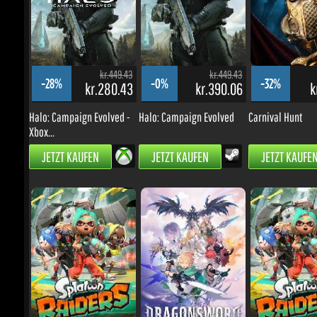
kr.449.43
kr.449.43
-28%
-0%
-32%
kr.280.43
kr.390.06
kr
Halo: Campaign Evolved -
Halo: Campaign Evolved
Carnival Hunt
Xbox...
JETZT KAUFEN
JETZT KAUFEN
JETZT KAUFEN
kr.374.53
kr.224.65
k
-3%
-23%
-10%
kr.314.68
kr.150.32
kr.
Splatoon Raiders Switch 2
DragonSword: Awakening
Splatoon Raiders 