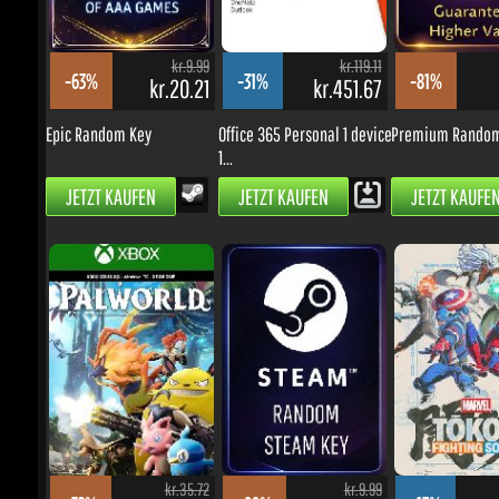
kr.9.99
kr.119.11
-63%
-31%
-81%
kr.20.21
kr.451.67
k
Epic Random Key
Office 365 Personal 1 device
Premium Random 
1...
JETZT KAUFEN
JETZT KAUFEN
JETZT KAUFEN
kr.35.72
kr.9.99
-72%
-88%
-13%
kr.54.45
kr.6.50
kr.
Palworld - Xbox
Random Key
MARVEL Tōkon: Fig