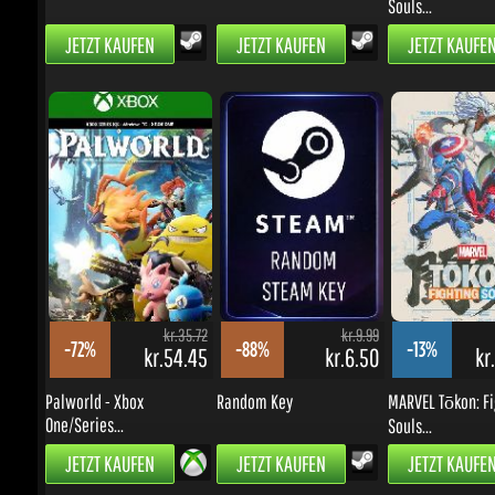
kr.35.72
kr.9.99
-72%
-88%
-13%
kr.54.45
kr.6.50
kr.
Palworld - Xbox
Random Key
MARVEL Tōkon: Fig
One/Series...
Souls...
JETZT KAUFEN
JETZT KAUFEN
JETZT KAUFEN