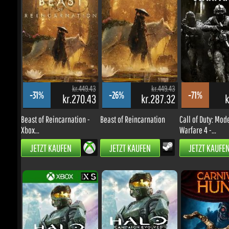
kr.449.43
kr.449.43
-31%
-26%
-71%
kr.270.43
kr.287.32
kr
Beast of Reincarnation -
Beast of Reincarnation
Call of Duty: Mode
Xbox...
Warfare 4 -...
JETZT KAUFEN
JETZT KAUFEN
JETZT KAUFEN