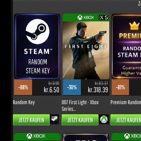
kr.524.34
kr.524.34
-5%
-13%
kr.431.14
kr.396.89
Call of Duty: Modern
Stranger Than Heaven
Warfare 4 -...
VORBESTELLEN
VORBESTELLEN
kr.9.99
kr.83.37
-88%
-30%
-81%
kr.6.50
kr.318.39
k
Random Key
007 First Light - Xbox
Premium Random 
Series...
JETZT KAUFEN
JETZT KAUFEN
JETZT KAUFEN