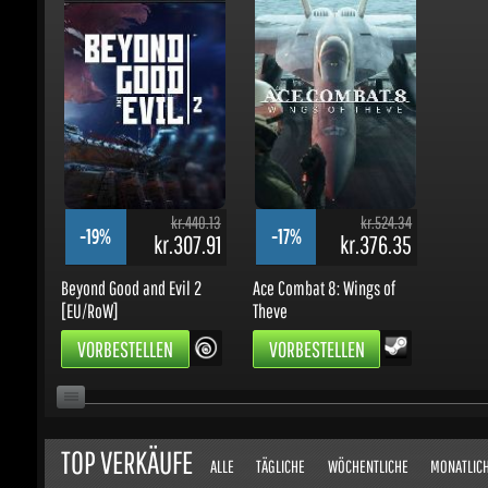
kr.440.13
kr.524.34
-19%
-17%
kr.307.91
kr.376.35
Beyond Good and Evil 2
Ace Combat 8: Wings of
[EU/RoW]
Theve
VORBESTELLEN
VORBESTELLEN
TOP VERKÄUFE
ALLE
TÄGLICHE
WÖCHENTLICHE
MONATLICHE
Zei