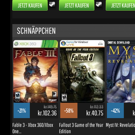
kr.149.75
kr.112.33
-21%
-58%
-42%
kr.102.36
kr.40.75
kr
Fable 3 - Xbox 360/Xbox
Fallout 3 Game of the Year
Myst IV: Revelatio
One...
Edition
JETZT KAUFEN
JETZT KAUFEN
JETZT KAUFEN