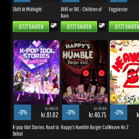
kr.149.75
kr.74.84
-37%
-37%
-27%
kr.81.82
kr.40.75
kr
K-pop Idol Stories: Road to
Happy's Humble Burger Cult
Heave Ho 2
Debut
JETZT KAUFEN
JETZT KAUFEN
JETZT KAUFEN
SCHNÄPPCHEN