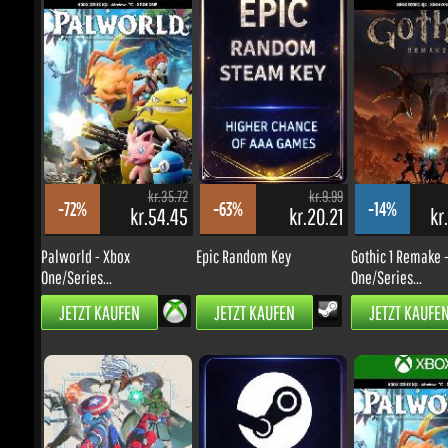
kr.299.62
kr.524.34
-24%
-0%
kr.198.28
kr.455.17
Hell Let Loose: Vietnam
Onimusha: Way of the
Sword
VORBESTELLEN
VORBESTELLEN
kr.35.72
kr.9.99
-72%
-63%
-14%
kr.54.45
kr.20.21
kr.
Palworld - Xbox
Epic Random Key
Gothic 1 Remake - 
One/Series...
One/Series...
JETZT KAUFEN
JETZT KAUFEN
JETZT KAUFEN