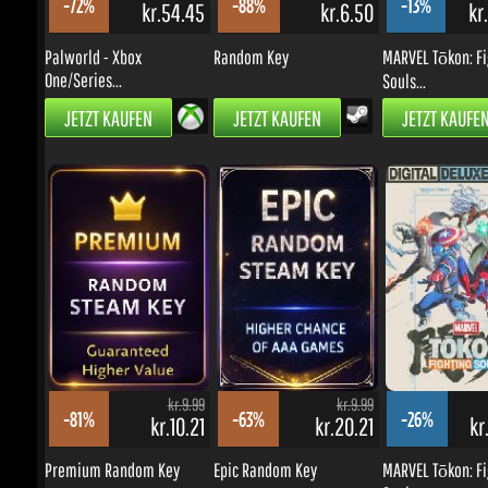
One/Series...
Souls...
JETZT KAUFEN
JETZT KAUFEN
JETZT KAUFEN
kr.9.99
kr.9.99
-81%
-63%
-26%
kr.10.21
kr.20.21
kr.
Premium Random Key
Epic Random Key
MARVEL Tōkon: Fig
Souls...
JETZT KAUFEN
JETZT KAUFEN
JETZT KAUFEN