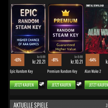
kr.9.99
kr.9.99
-63%
-81%
-64%
kr.20.21
kr.10.21
kr
Epic Random Key
Premium Random Key
Alan Wake 2
JETZT KAUFEN
JETZT KAUFEN
JETZT KAUFEN
AKTUELLE SPIELE
Zei