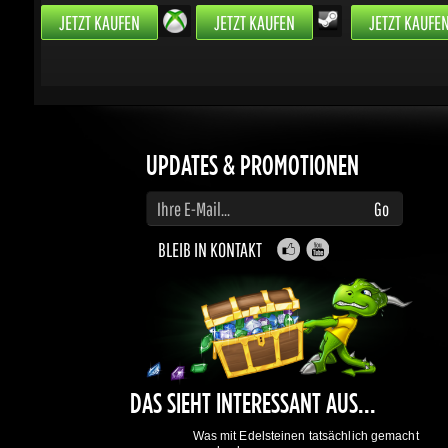
UPDATES & PROMOTIONEN
Geben Sie Ihre E-Mail-Adresse ein, um Updates und Angebote zu abonnieren
Go
BLEIB IN KONTAKT
DAS SIEHT INTERESSANT AUS...
Was mit Edelsteinen tatsächlich gemacht
werden kann:
Einen Haufen Belohnungen und Rabatte
erhalten sowie Freunde einladen und damit
Geld verdienen.
Mach mit und werde belohnt.
Erfahre mehr
hier
GAMING DRAGONS