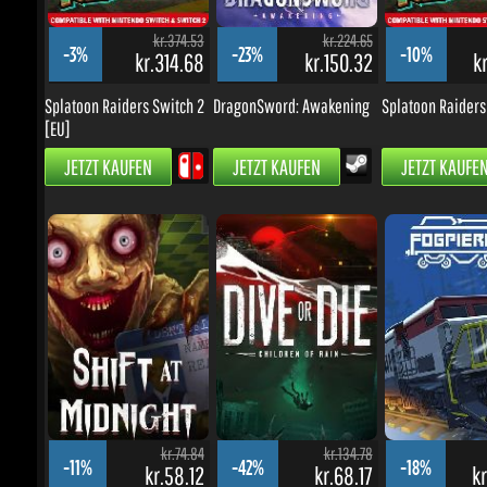
[EU]
JETZT KAUFEN
JETZT KAUFEN
JETZT KAUFEN
kr.74.84
kr.134.78
-11%
-42%
-18%
kr.58.12
kr.68.17
kr.
Shift At Midnight
DIVE or DIE - Children of
Fogpiercer
Rain
JETZT KAUFEN
JETZT KAUFEN
JETZT KAUFEN