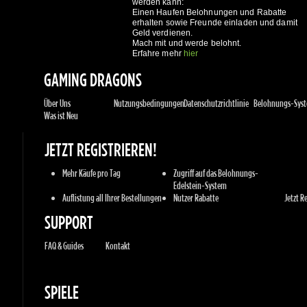
Über Uns
Nutzungsbedingungen
Datenschutzrichtlinie
Belohnungs-Syste
Was ist Neu
JETZT REGISTRIEREN!
Mehr Käufe pro Tag
Zugriff auf das Belohnungs-
Edelstein-System
Auflistung all Ihrer Bestellungen
Nutzer Rabatte
Jetzt Reg
SUPPORT
FAQ & Guides
Kontakt
SPIELE
Sony PlayStation
Xbox Live
Steam
Origin
Retail
Battle.net
UPlay
Konsolen
PC Spiele
Mac Spie
GENRES
Action
Sport
Racing
Adventures
MMORP
Strategie
RPG
Horror
Andere