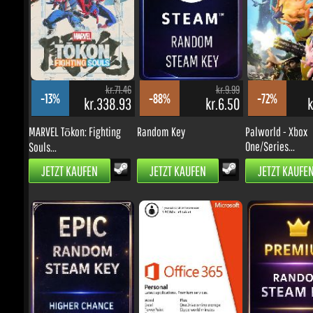
kr.71.46
kr.9.99
-13%
-88%
-72%
kr.338.93
kr.6.50
kr
MARVEL Tōkon: Fighting
Random Key
Palworld - Xbox
One/Series...
Souls...
JETZT KAUFEN
JETZT KAUFEN
JETZT KAUFEN