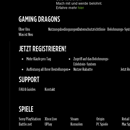
GAMING DRAGONS
Über Uns
Nutzungsbedingungen
Datenschutzrichtlinie
Belohnungs-Syste
Was ist Neu
JETZT REGISTRIEREN!
Mehr Käufe pro Tag
Zugriff auf das Belohnungs-
Edelstein-System
Auflistung all Ihrer Bestellungen
Nutzer Rabatte
Jetzt Reg
SUPPORT
FAQ & Guides
Kontakt
SPIELE
Sony PlayStation
Xbox Live
Steam
Origin
Retail
Battle.net
UPlay
Konsolen
PC Spiele
Mac Spie
GENRES