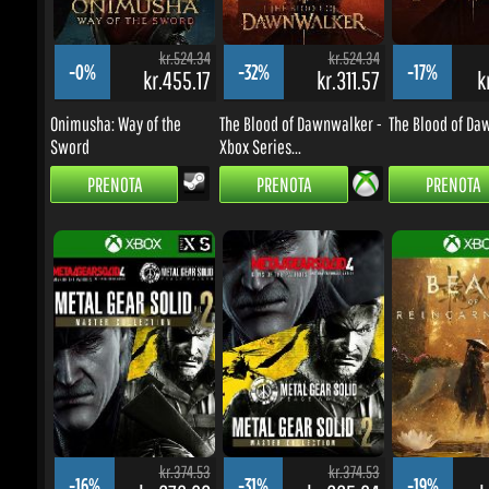
kr.455.17
kr.311.57
kr
Onimusha: Way of the
The Blood of Dawnwalker -
The Blood of Daw
Sword
Xbox Series...
PRENOTA
PRENOTA
PRENOTA
kr.374.53
kr.374.53
-16%
-31%
-19%
kr.273.60
kr.225.64
kr
METAL GEAR SOLID: MASTER
METAL GEAR SOLID: MASTER
Beast of Reincarn
COLLECTION...
COLLECTION...
Xbox Series...