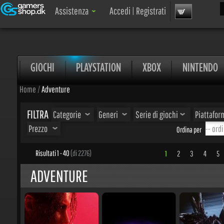
Cer
Assistenza
Accedi
|
Registrati
GIOCHI
PLAYSTATION
XBOX
NINTENDO
Home
/
Adventure
FILTRA
Categorie
Generi
Serie di giochi
Piattaform
Prezzo
Ordina per
Risultati 1 - 40
(di 2276)
1
2
3
4
5
.
ADVENTURE