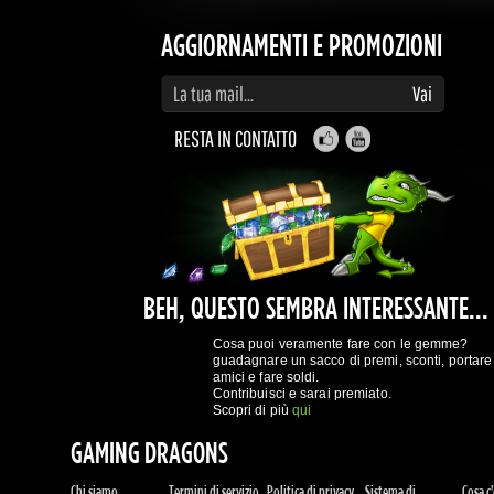
RESTA IN CONTATTO
BEH, QUESTO SEMBRA INTERESSANTE...
Cosa puoi veramente fare con le gemme?
guadagnare un sacco di premi, sconti, portare
amici e fare soldi.
Contribuisci e sarai premiato.
Scopri di più
qui
GAMING DRAGONS
Chi siamo
Termini di servizio
Politica di privacy
Sistema di
Cosa c'è
premiazione
REGISTRATI ORA!
Più acquisti al giorno
Accesso al sistema di premiazione