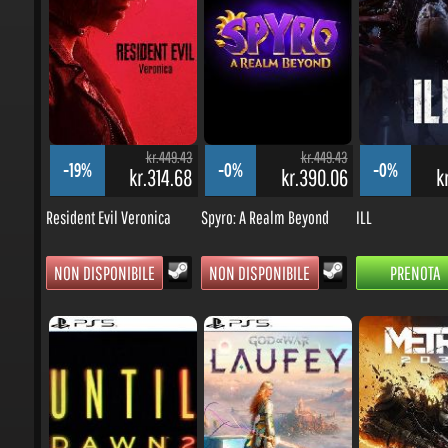
kr.449.43
kr.449.43
-19%
-0%
-0%
kr.314.68
kr.390.06
kr
Resident Evil Veronica
Spyro: A Realm Beyond
ILL
NON DISPONIBILE
NON DISPONIBILE
PRENOTA