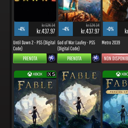
kr.524.34
kr.524.34
-4%
-4%
-0%
kr.437.97
kr.437.97
kr
Until Dawn 2 - PS5 (Digital
God of War Laufey - PS5
Metro 2039
Code)
(Digital Code)
PRENOTA
PRENOTA
NON DISPONIBI
kr.524.34
kr.524.34