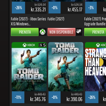
-26%
-0%
-3%
kr.335.21
kr.455.17
kr
Fable (2027) - Xbox Series
Fable (2027)
Fable (2027) Pr
X|S/Windows...
Upgrade Bundle -.
PRENOTA
NON DISPONIBILE
PRENOTA
kr.449.43
kr.449.43
-11%
-0%
-26%
kr.345.76
kr.390.06
kr
Tomb Raider: Legacy of
Tomb Raider: Legacy of
Stranger Than He
Atlantis - Xbox...
Atlantis
Xbox Series...