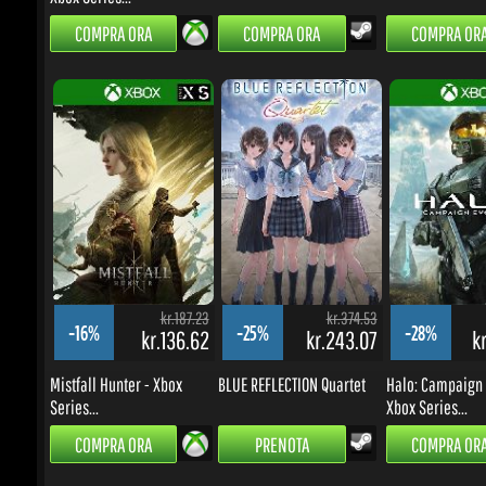
kr.187.23
kr.374.53
-16%
-25%
-28%
kr.136.62
kr.243.07
kr
Mistfall Hunter - Xbox
BLUE REFLECTION Quartet
Halo: Campaign E
Series...
Xbox Series...
COMPRA ORA
PRENOTA
COMPRA ORA