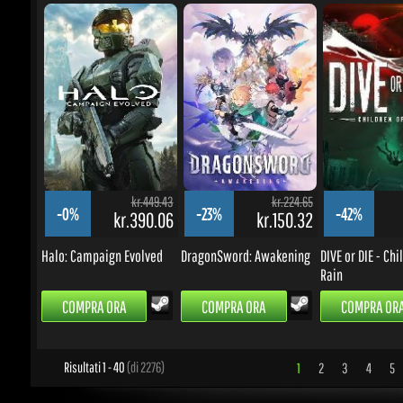
kr.449.43
kr.224.65
-0%
-23%
-42%
kr.390.06
kr.150.32
k
Halo: Campaign Evolved
DragonSword: Awakening
DIVE or DIE - Child
Rain
COMPRA ORA
COMPRA ORA
COMPRA ORA
Risultati 1 - 40
(di 2276)
1
2
3
4
5
.
AGGIORNAMENTI E PROMOZIONI
Inserisci la tua email per iscriverti ad aggiornamenti e promozioni
Vai