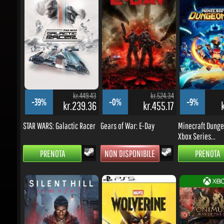
kr.449.43
kr.524.34
-39%
-0%
-9%
kr.239.36
kr.455.17
kr
STAR WARS: Galactic Racer
Gears of War: E-Day
Minecraft Dungeon
Xbox Series...
PRENOTA
NON DISPONIBILE
PRENOTA