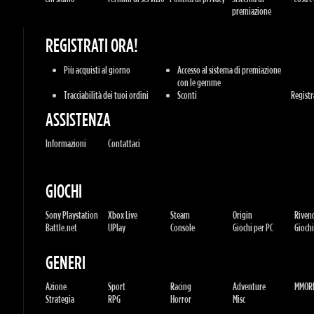
con le gemme
Tracciabilità dei tuoi ordini
Sconti
Registrat
ASSISTENZA
Informazioni
Contattaci
GIOCHI
Sony Playstation
Xbox Live
Steam
Origin
Rivendi
Battle.net
UPlay
Console
Giochi per PC
Giochi 
GENERI
Azione
Sport
Racing
Adventure
MMORP
Strategia
RPG
Horror
Misc
U.G.K. GAMES LTD
No. Corporate: 515220267
Hilel-yafe, Kfar yona - IL
All Rights Reserved. © 2011-2026