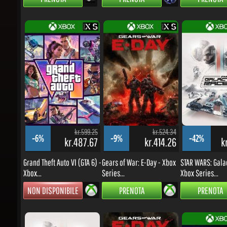
kr.599.25
kr.524.34
-6%
-9%
-42%
kr.487.67
kr.414.26
kr
Grand Theft Auto VI (GTA 6) -
Gears of War: E-Day - Xbox
STAR WARS: Galact
Xbox...
Series...
Xbox Series...
NON DISPONIBILE
PRENOTA
PRENOTA