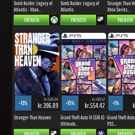
PRENOTA
PRENOTA
PRENOTA
kr.524.34
kr.749.12
-13%
-15%
-1%
kr.396.89
kr.554.42
kr
Stranger Than Heaven
Grand Theft Auto VI (GTA 6) -
Grand Theft Auto V
Ultimate...
PS5...
PRENOTA
PRENOTA
PRENOTA