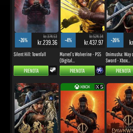
kr.374.53
kr.524.34
-26%
-4%
-26%
kr.239.36
kr.437.97
kr
Silent Hill: Townfall
Marvel’s Wolverine - PS5
Onimusha: Way of
(Digital...
Sword - Xbox...
PRENOTA
PRENOTA
PRENOTA
kr.524.34
kr.524.34
-0%
-32%
-17%