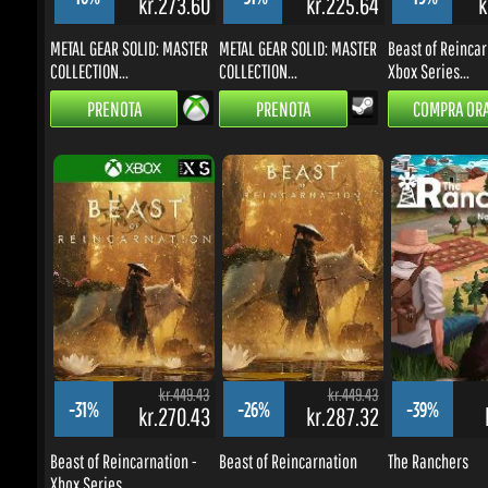
PRENOTA
PRENOTA
COMPRA ORA
kr.449.43
kr.449.43
-31%
-26%
-39%
kr.270.43
kr.287.32
k
Beast of Reincarnation -
Beast of Reincarnation
The Ranchers
Xbox Series...
COMPRA ORA
COMPRA ORA
COMPRA ORA