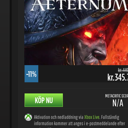
kr.449.
-11%
kr.345.7
METACRITIC SCORE
KÖP NU
N/A
Aktivation och nedladdning via
Xbox Live
. Fullständig
information kommer att anges i e-postmeddelande efter
avslutat köp.