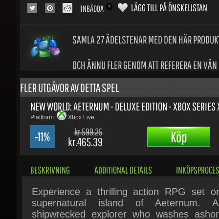
SAMLA 27
ÄDELSTENAR MED DEN HÄR PRODUK
OCH ÄNNU FLER GENOM ATT REFERERA EN VÄN
FLER UTGÅVOR AV DETTA SPEL
NEW WORLD: AETERNUM - DELUXE EDITION - XBOX SERIES X
Plattform:
Xbox Live
kr.599.25
Köp
-11%
kr.465.39
BESKRIVNING
ADDITIONAL DETAILS
INKÖPSPROCES
Experience a thrilling action RPG set on
supernatural island of Aeternum. 
shipwrecked explorer who washes ashor
the mysterious island, forge your destiny o
adventure filled with danger and opportunity