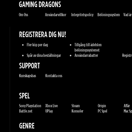
REGISTRERA DIG NU!
Fler köp per dag
Tillgång till ädelsten
belöningssystemet
Spår av dina beställningar
Användarrabatter
Registrer
SUPPORT
Kunskapsbas
Kontakta oss
SPEL
Sony Playstation
Xbox Live
Steam
Origin
Affär
Battle.net
UPlay
Konsoler
PC Spel
Mac Spe
GENRE
Action
Sport
Racing
Äventyr
MMORP
Strategi
RPG
Skräck
Blandat