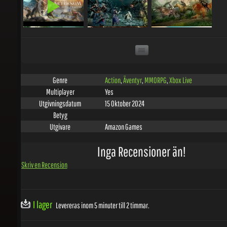
Action
,
Äventyr
,
MMORPG
,
Xbox Live
Genre
Yes
Multiplayer
15 Oktober 2024
Utgivningsdatum
Betyg
Amazon Games
Utgivare
Inga Recensioner än!
Skriv en Recension
I lager
Levereras inom 5 minuter till 2 timmar.
LÄGG TILL PÅ ÖNSKELISTAN
INBÄDDA