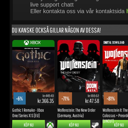
DU KANSKE OCKSÅ GILLAR NÅGON AV DESSA!
kr.449.43
kr.188.62
-6%
-71%
-81%
kr.366.35
kr.47.58
Gothic 1 Remake - Xbox
Wolfenstein: The New Order
Wolfenstein II: The 
One/Series X|S [EU]
(Germany, Austria)
Colossus + Preorder
(UNCUT)
KÖP NU
KÖP NU
KÖP NU
UPPDATERINGAR OCH KAMPANJER