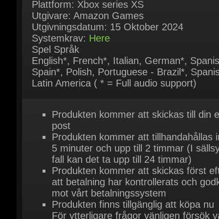
Systemkrav:
Here
Spel Språk
English*, French*, Italian, German*, Spanish
Spain*, Polish, Portuguese - Brazil*, Spanish
Latin America ( * = Full audio support)
Produkten kommer att skickas till din e-
post
Produkten kommer att tillhandahållas i
5 minuter och upp till 2 timmar (I sällsy
fall kan det ta upp till 24 timmar)
Produkten kommer att skickas först eft
att betalning har kontrollerats och godk
mot vårt betalningssystem
Produkten finns tillgänglig att köpa nu
För ytterligare frågor vänligen försök vå
live support chatt
Eller kontakta oss via vår kontaktsida
h