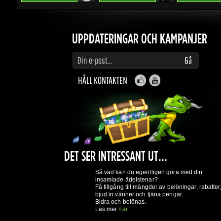
Ange din e-postadress för att prenumerera på uppdateringar och kampanjer
Gå
HÅLL KONTAKTEN
DET SER INTRESSANT UT...
Så vad kan du egentligen göra med din
insamlade ädelstenar?
Få tillgång till mängder av belöningar, rabatter,
bjud in vänner och tjäna pengar.
Bidra och belönas.
Läs mer
här
GAMING DRAGONS
Om Oss
Användarvillkor
Integritetspolicy
Belöningssystem
Vad är n